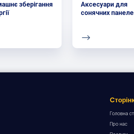
ашнє зберігання
Аксесуари для
гії
сонячних панеле
Cторін
Головна ст
Про нас