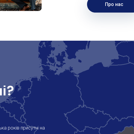
Про нас
і?
ка років присутні на