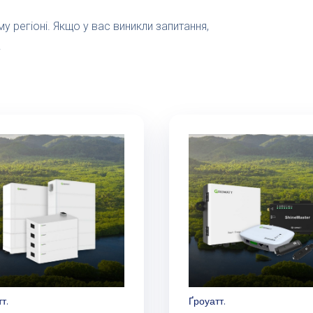
у регіоні. Якщо у вас виникли запитання,
.
т.
Ґроуатт.