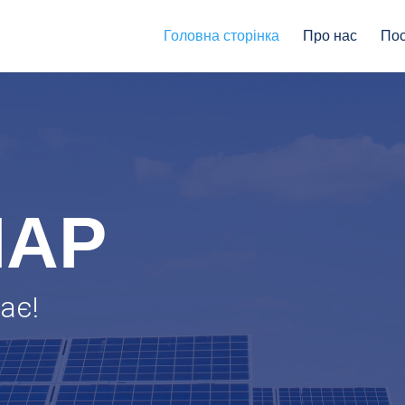
Головна сторінка
Про нас
Пос
ЛАР
ає!