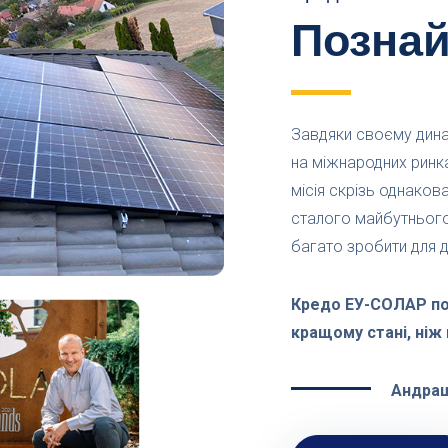
Позна
Завдяки своєму дина
на міжнародних ринках 
місія скрізь однаков
сталого майбутнього
багато зробити для 
Кредо ЕУ-СОЛАР пол
кращому стані, ніж
Андра