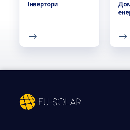
Інвертори
Дом
енер