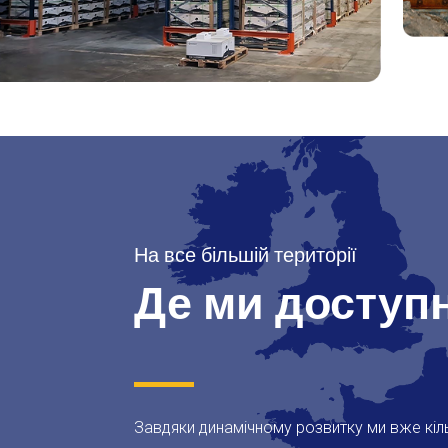
На все більшій території
Де ми доступн
Завдяки динамічному розвитку ми вже кіль