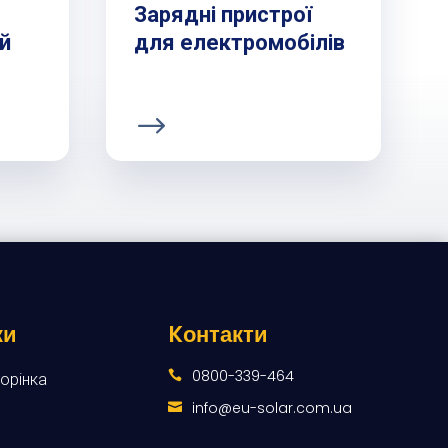
Зарядні пристрої
й
для електромобілів
ки
Kонтакти
0800-339-464

орінка
info@eu-solar.com.ua
